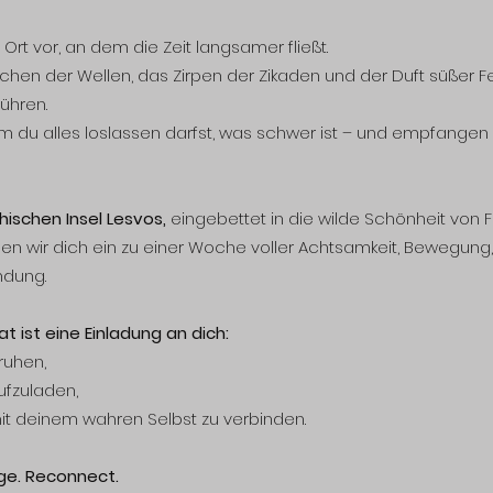
n Ort vor, an dem die Zeit langsamer fließt.
hen der Wellen, das Zirpen der Zikaden und der Duft süßer Fe
führen.
em du alles loslassen darfst, was schwer ist – und empfangen
hischen Insel Lesvos,
eingebettet in die wilde Schönheit von 
en wir dich ein zu einer Woche voller Achtsamkeit, Bewegung, 
ndung.
t ist eine Einladung an dich:
ruhen,
ufzuladen,
it deinem wahren Selbst zu verbinden.
ge. Reconnect.