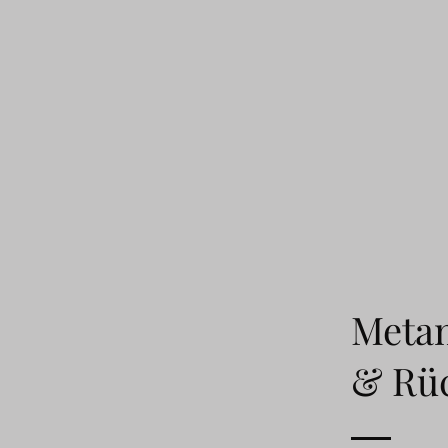
Metam
& Rü