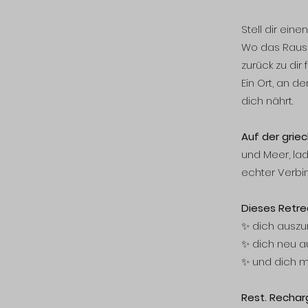
Stell dir eine
Wo das Rausc
zurück zu dir 
Ein Ort, an d
dich nährt.
Auf der griec
und Meer, lad
echter Verbi
Dieses Retrea
✨ dich auszu
✨ dich neu a
✨ und dich m
Rest. Rechar